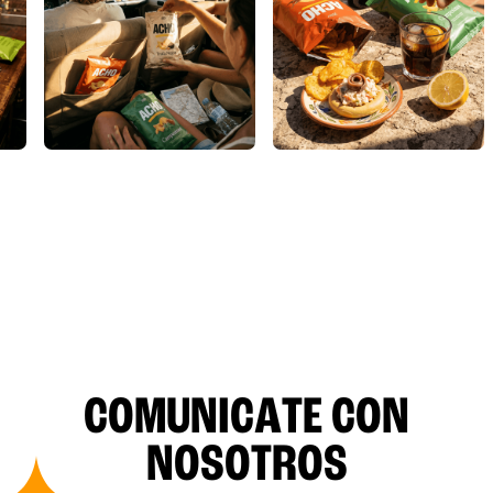
COMUNICATE
CON
NOSOTROS