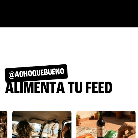
@ACHOQUEBUENO
ALIMENTA
TU
FEED